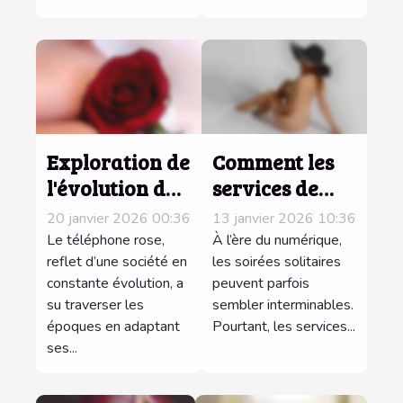
sécurité?
Exploration de
Comment les
l'évolution du
services de
téléphone rose
conversation
20 janvier 2026 00:36
13 janvier 2026 10:36
à travers les
intime par
Le téléphone rose,
À l’ère du numérique,
décennies
reflet d’une société en
téléphone
les soirées solitaires
constante évolution, a
peuvent parfois
enrichissent-
su traverser les
sembler interminables.
ils les soirées
époques en adaptant
Pourtant, les services...
solitaires ?
ses...