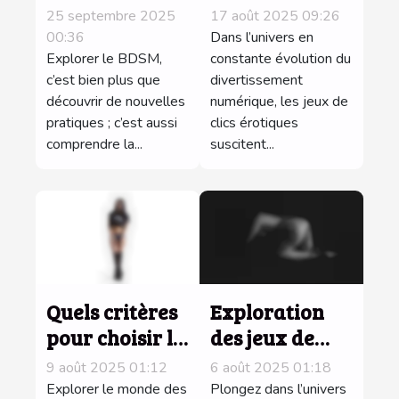
le BDSM : créer
érotiques
25 septembre 2025
17 août 2025 09:26
une
influencent-ils
00:36
Dans l’univers en
dynamique
Explorer le BDSM,
les tendances
constante évolution du
c’est bien plus que
divertissement
équilibrée
du jeu en ligne
découvrir de nouvelles
numérique, les jeux de
?
pratiques ; c’est aussi
clics érotiques
comprendre la...
suscitent...
Quels critères
Exploration
pour choisir le
des jeux de
meilleur sex-
rôle en ligne :
9 août 2025 01:12
6 août 2025 01:18
toy pour
comment créer
Explorer le monde des
Plongez dans l’univers