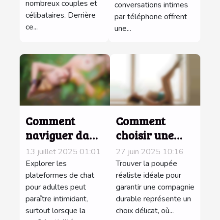
nombreux couples et
conversations intimes
téléphone
célibataires. Derrière
par téléphone offrent
ce...
une...
Comment
Comment
naviguer dans
choisir une
l'anonymat
poupée
13 juillet 2025 01:01
27 juin 2025 10:16
sur les
réaliste pour
Explorer les
Trouver la poupée
plateformes
plateformes de chat
une
réaliste idéale pour
pour adultes peut
garantir une compagnie
de chat pour
compagnie
paraître intimidant,
durable représente un
adultes ?
durable ?
surtout lorsque la
choix délicat, où...