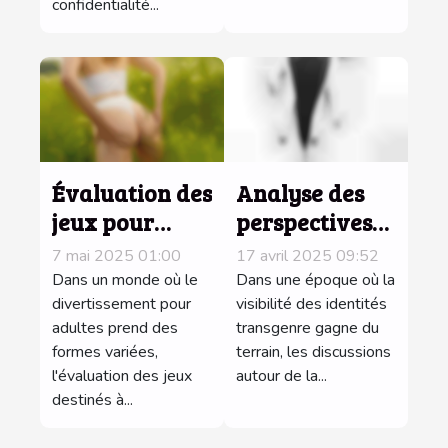
confidentialité...
Évaluation des
Analyse des
jeux pour
perspectives
adultes :
trans dans le
7 mai 2025 01:00
17 avril 2025 09:52
critères et
dialogue sur la
Dans un monde où le
Dans une époque où la
avantages
divertissement pour
fétichisation à
visibilité des identités
adultes prend des
transgenre gagne du
travers le
formes variées,
terrain, les discussions
monde
l'évaluation des jeux
autour de la...
destinés à...