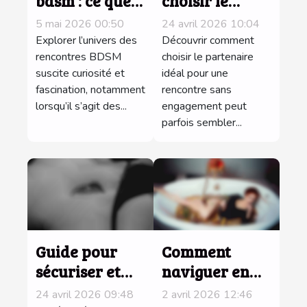
bdsm : ce que
choisir le
révèlent les
partenaire
5 mai 2026 00:50
24 avril 2026 10:04
échanges
idéal pour une
Explorer l’univers des
Découvrir comment
avant le
rencontres BDSM
rencontre sans
choisir le partenaire
suscite curiosité et
idéal pour une
premier
engagement ?
fascination, notamment
rencontre sans
rendez-vous
lorsqu’il s’agit des...
engagement peut
parfois sembler...
Guide pour
Comment
sécuriser et
naviguer en
respecter la
sécurité sur les
24 avril 2026 09:48
2 avril 2026 12:46