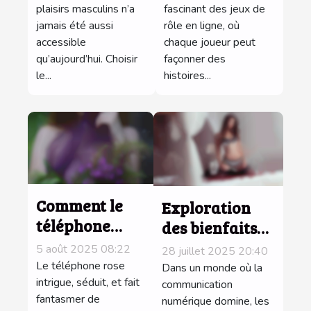
homme ?
plaisirs masculins n’a
un harem
fascinant des jeux de
jamais été aussi
rôle en ligne, où
virtuel ?
accessible
chaque joueur peut
qu’aujourd’hui. Choisir
façonner des
le...
histoires...
Comment le
Exploration
téléphone
des bienfaits
rose peut
psychologiques
5 août 2025 08:22
28 juillet 2025 20:40
pimenter
des
Le téléphone rose
Dans un monde où la
votre vie
intrigue, séduit, et fait
conversations
communication
fantasmer de
numérique domine, les
intime ?
intimes par