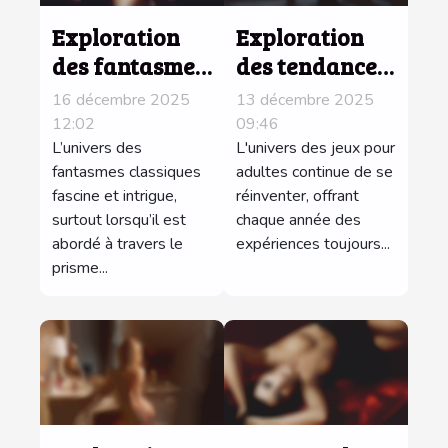
Exploration
Exploration
des fantasmes
des tendances
classiques à
des jeux pour
16 décembre 2025
13 décembre 2025
travers les
adultes en
12:02
09:46
récits de
L’univers des
2025 : Quelles
L'univers des jeux pour
fantasmes classiques
adultes continue de se
femmes mûres
nouveautés ?
fascine et intrigue,
réinventer, offrant
surtout lorsqu’il est
chaque année des
abordé à travers le
expériences toujours...
prisme...