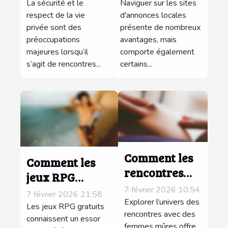
vie privée lors
sites
La sécurité et le
Naviguer sur les sites
de rencontres
respect de la vie
d'annonces
d'annonces locales
privée sont des
présente de nombreux
en ligne
locales ?
préoccupations
avantages, mais
majeures lorsqu’il
comporte également
s’agit de rencontres...
certains...
Comment les
Comment les
rencontres
jeux RPG
avec des
gratuits
7 février 2026 10:54
7 février 2026 21:58
femmes
Explorer l’univers des
révolutionnent-
Les jeux RPG gratuits
mûres
rencontres avec des
ils le
connaissent un essor
femmes mûres offre