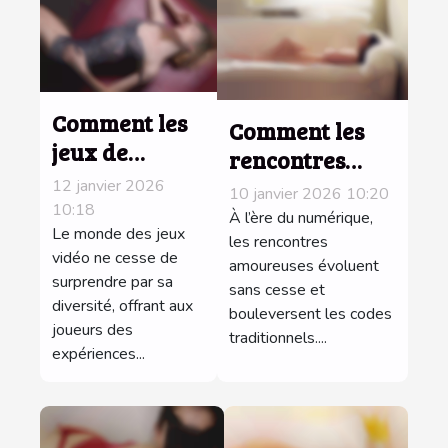
Comment les
Comment les
jeux de
rencontres
puzzles et
vocales
12 janvier 2026
10 janvier 2026 10:20
romance
10:18
réinventent la
À l’ère du numérique,
améliorent
Le monde des jeux
communication
les rencontres
vidéo ne cesse de
vos
amoureuses évoluent
amoureuse ?
surprendre par sa
sans cesse et
compétences
diversité, offrant aux
bouleversent les codes
stratégiques ?
joueurs des
traditionnels....
expériences...