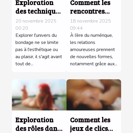
Exploration
Comment les
des techniques
rencontres
sécuritaires
sans frais
20 novembre 2025
18 novembre 2025
dans les jeux
réinventent
00:20
09:44
de bondage
Explorer l'univers du
l'amour à l'ère
À l’ère du numérique,
bondage ne se limite
les relations
numérique ?
pas à l'esthétique ou
amoureuses prennent
au plaisir, il s'agit avant
de nouvelles formes,
tout de...
notamment grâce aux...
Exploration
Comment les
des rôles dans
jeux de clics