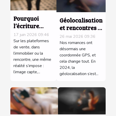
Pourquoi
Géolocalisation
l’écriture
et rencontres :
d’une
jusqu’où nos
17 juin 2026 09:46
26 mai 2026 09:36
annonce
Sur les plateformes
données
Nos romances ont
séduit autant
de vente, dans
influencent-
désormais une
l’immobilier ou la
que la photo ?
coordonnée GPS, et
elles nos
rencontre, une même
cela change tout. En
histoires ?
réalité s’impose :
2024, la
l’image capte,...
géolocalisation s’est...