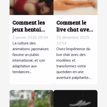
Comment les
Comment le
jeux hentai
live chat avec
influencent-ils
des modèles
2 janvier 2026 09:54
25 décembre 2025
la culture des
peut pimenter
La culture des
10:54
animations
animations japonaises
votre
Osez l’expérience du
fascine un public
live chat avec des
japonaises ?
quotidien ?
international, et son
modèles et
adaptation aux
transformez votre
tendances...
quotidien en une
aventure palpitante....