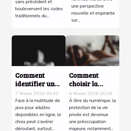
enrichissent-
sans précédent et
divertissement
une perspective
bouleversent les codes
elles les
pour adultes ?
nouvelle et inspirante
traditionnels du...
expériences
sur...
amoureuses ?
Comment
Comment
identifier un
choisir la
jeu porno de
meilleure
7 février 2026 05:42
4 février 2026 00:36
qualité
application
Face à la multitude de
À l’ère du numérique, la
supérieure
jeux pour adultes
pour échanger
protection de la vie
disponibles en ligne, le
privée est devenue
sans
des photos
choix peut s’avérer
une préoccupation
inscription ?
intimes en
déroutant, surtout...
majeure, notamment...