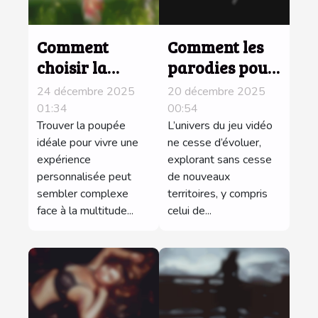
Comment
Comment les
choisir la
parodies pour
bonne poupée
adultes de
24 décembre 2025
20 décembre 2025
pour une
jeux vidéo
01:34
00:54
expérience
Trouver la poupée
populaires
L’univers du jeu vidéo
idéale pour vivre une
ne cesse d’évoluer,
personnalisée
transforment
expérience
explorant sans cesse
?
l'industrie ?
personnalisée peut
de nouveaux
sembler complexe
territoires, y compris
face à la multitude...
celui de...