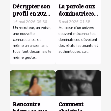
Décrypter son
La parole aux
profil en 2024 :
dominatrices :
ce que votre
confidences
16 mai 2026 09:56
5 mai 2026 01:38
bio révèle aux
sur les
Un recruteur, un voisin,
Au cœur d’un univers
yeux des
une nouvelle
coulisses de
souvent méconnu, les
connaissance, et
dominatrices dévoilent
autres
leurs
même un ancien ami,
des récits fascinants et
rencontres
tous font désormais le
authentiques sur...
même geste...
Rencontre
Comment