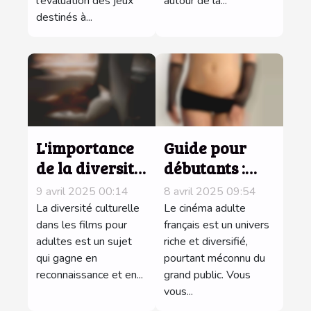
l'évaluation des jeux
autour de la...
destinés à...
L'importance
Guide pour
de la diversité
débutants :
culturelle
comprendre
9 avril 2025 00:14
8 avril 2025 09:54
dans les films
les genres et
La diversité culturelle
Le cinéma adulte
pour adultes
dans les films pour
catégories du
français est un univers
adultes est un sujet
riche et diversifié,
cinéma adulte
qui gagne en
pourtant méconnu du
français
reconnaissance et en...
grand public. Vous
vous...