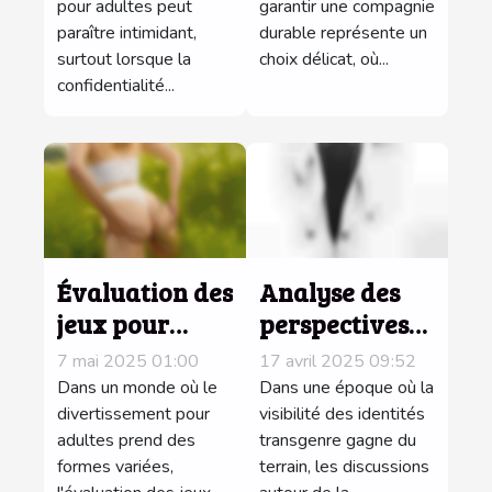
pour adultes peut
garantir une compagnie
de chat pour
compagnie
paraître intimidant,
durable représente un
adultes ?
durable ?
surtout lorsque la
choix délicat, où...
confidentialité...
Évaluation des
Analyse des
jeux pour
perspectives
adultes :
trans dans le
7 mai 2025 01:00
17 avril 2025 09:52
critères et
dialogue sur la
Dans un monde où le
Dans une époque où la
avantages
divertissement pour
fétichisation à
visibilité des identités
adultes prend des
transgenre gagne du
travers le
formes variées,
terrain, les discussions
monde