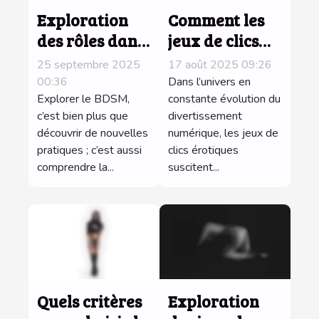
Exploration
Comment les
des rôles dans
jeux de clics
le BDSM : créer
érotiques
25 septembre 2025
17 août 2025 09:26
une
influencent-ils
00:36
Dans l’univers en
dynamique
Explorer le BDSM,
les tendances
constante évolution du
c’est bien plus que
divertissement
équilibrée
du jeu en ligne
découvrir de nouvelles
numérique, les jeux de
?
pratiques ; c’est aussi
clics érotiques
comprendre la...
suscitent...
Quels critères
Exploration