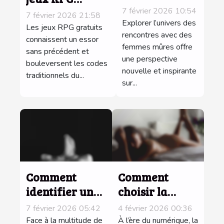
avec des
gratuits
7 février 2026 10:54
7 février 2026 21:58
femmes
Explorer l’univers des
révolutionnent-
Les jeux RPG gratuits
mûres
rencontres avec des
ils le
connaissent un essor
femmes mûres offre
enrichissent-
sans précédent et
divertissement
une perspective
bouleversent les codes
elles les
pour adultes ?
nouvelle et inspirante
traditionnels du...
expériences
sur...
amoureuses ?
Comment
Comment
identifier un
choisir la
jeu porno de
meilleure
7 février 2026 05:42
4 février 2026 00:36
qualité
application
Face à la multitude de
À l’ère du numérique, la