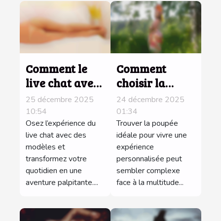
Comment le
Comment
live chat avec
choisir la
des modèles
bonne poupée
25 décembre 2025
24 décembre 2025
peut pimenter
pour une
10:54
01:34
votre
Osez l’expérience du
expérience
Trouver la poupée
live chat avec des
idéale pour vivre une
quotidien ?
personnalisée
modèles et
expérience
?
transformez votre
personnalisée peut
quotidien en une
sembler complexe
aventure palpitante....
face à la multitude...