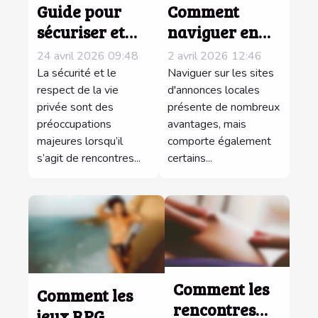
Guide pour
Comment
sécuriser et
naviguer en
respecter la
sécurité sur les
24 avril 2026 09:48
2 avril 2026 12:46
vie privée lors
sites
La sécurité et le
Naviguer sur les sites
de rencontres
respect de la vie
d'annonces
d'annonces locales
privée sont des
présente de nombreux
en ligne
locales ?
préoccupations
avantages, mais
majeures lorsqu’il
comporte également
s’agit de rencontres...
certains...
Comment les
Comment les
rencontres
jeux RPG