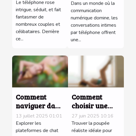
pimenter
des
Le téléphone rose
Dans un monde où la
votre vie
intrigue, séduit, et fait
conversations
communication
fantasmer de
numérique domine, les
intime ?
intimes par
nombreux couples et
conversations intimes
téléphone
célibataires. Derrière
par téléphone offrent
ce...
une...
Comment
Comment
naviguer dans
choisir une
l'anonymat
poupée
13 juillet 2025 01:01
27 juin 2025 10:16
sur les
réaliste pour
Explorer les
Trouver la poupée
plateformes
plateformes de chat
une
réaliste idéale pour