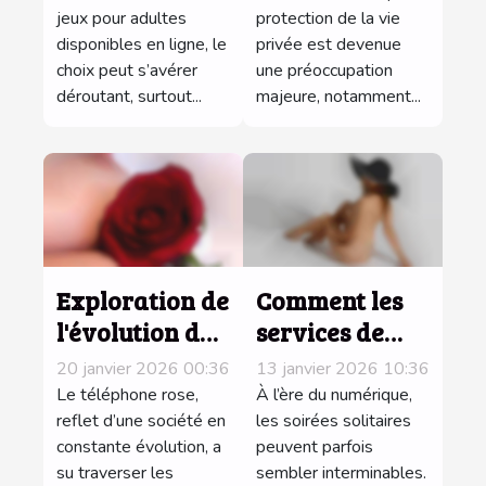
supérieure
jeux pour adultes
pour échanger
protection de la vie
disponibles en ligne, le
privée est devenue
sans
des photos
choix peut s’avérer
une préoccupation
inscription ?
intimes en
déroutant, surtout...
majeure, notamment...
sécurité?
Exploration de
Comment les
l'évolution du
services de
téléphone rose
conversation
20 janvier 2026 00:36
13 janvier 2026 10:36
à travers les
intime par
Le téléphone rose,
À l’ère du numérique,
décennies
reflet d’une société en
téléphone
les soirées solitaires
constante évolution, a
peuvent parfois
enrichissent-
su traverser les
sembler interminables.