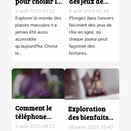
pour choisir le
des jeux de
meilleur sex-
rôle en ligne :
9 août 2025 01:12
6 août 2025 01:18
toy pour
comment créer
Explorer le monde des
Plongez dans l’univers
homme ?
plaisirs masculins n’a
un harem
fascinant des jeux de
jamais été aussi
rôle en ligne, où
virtuel ?
accessible
chaque joueur peut
qu’aujourd’hui. Choisir
façonner des
le...
histoires...
Comment le
Exploration
téléphone
des bienfaits
rose peut
psychologiques
5 août 2025 08:22
28 juillet 2025 20:40