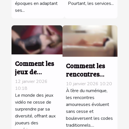
ils les soirées
époques en adaptant
Pourtant, les services...
solitaires ?
ses...
Comment les
Comment les
jeux de
rencontres
puzzles et
vocales
12 janvier 2026
10 janvier 2026 10:20
romance
10:18
réinventent la
À l’ère du numérique,
améliorent
Le monde des jeux
communication
les rencontres
vidéo ne cesse de
vos
amoureuses évoluent
amoureuse ?
surprendre par sa
sans cesse et
compétences
diversité, offrant aux
bouleversent les codes
stratégiques ?
joueurs des
traditionnels....