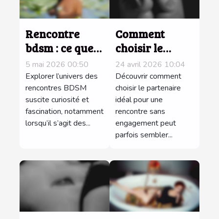
Rencontre
Comment
bdsm : ce que
choisir le
révèlent les
partenaire
5 mai 2026 00:50
24 avril 2026 10:04
échanges
idéal pour une
Explorer l’univers des
Découvrir comment
avant le
rencontres BDSM
rencontre sans
choisir le partenaire
suscite curiosité et
idéal pour une
premier
engagement ?
fascination, notamment
rencontre sans
rendez-vous
lorsqu’il s’agit des...
engagement peut
parfois sembler...