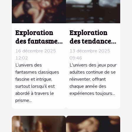
Exploration
Exploration
des fantasmes
des tendances
classiques à
des jeux pour
16 décembre 2025
13 décembre 2025
travers les
adultes en
12:02
09:46
récits de
L’univers des
2025 : Quelles
L'univers des jeux pour
fantasmes classiques
adultes continue de se
femmes mûres
nouveautés ?
fascine et intrigue,
réinventer, offrant
surtout lorsqu’il est
chaque année des
abordé à travers le
expériences toujours...
prisme...