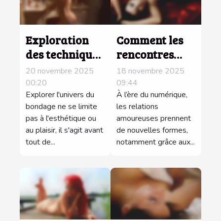
Exploration
Comment les
des techniques
rencontres
sécuritaires
sans frais
20 novembre 2025
18 novembre 2025
dans les jeux
réinventent
00:20
09:44
de bondage
Explorer l'univers du
l'amour à l'ère
À l’ère du numérique,
bondage ne se limite
les relations
numérique ?
pas à l'esthétique ou
amoureuses prennent
au plaisir, il s'agit avant
de nouvelles formes,
tout de...
notamment grâce aux...