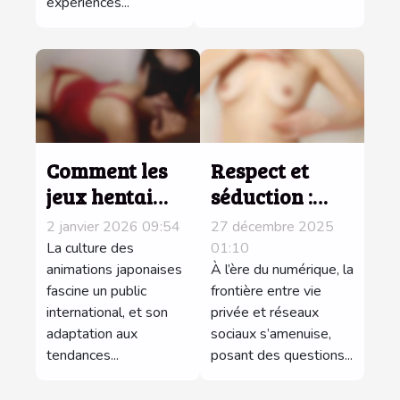
expériences...
Comment les
Respect et
jeux hentai
séduction :
influencent-ils
éthique des
2 janvier 2026 09:54
27 décembre 2025
la culture des
photos intimes
La culture des
01:10
animations
animations japonaises
en ligne
À l’ère du numérique, la
fascine un public
frontière entre vie
japonaises ?
international, et son
privée et réseaux
adaptation aux
sociaux s’amenuise,
tendances...
posant des questions...