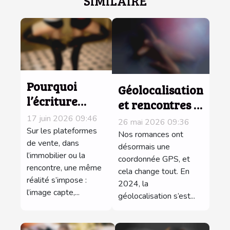
SIMILAIRE
Pourquoi
Géolocalisation
l’écriture
et rencontres :
d’une
jusqu’où nos
17 juin 2026 09:46
26 mai 2026 09:36
annonce
Sur les plateformes
données
Nos romances ont
séduit autant
de vente, dans
influencent-
désormais une
l’immobilier ou la
que la photo ?
coordonnée GPS, et
elles nos
rencontre, une même
cela change tout. En
histoires ?
réalité s’impose :
2024, la
l’image capte,...
géolocalisation s’est...