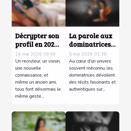
Décrypter son
La parole aux
profil en 2024 :
dominatrices :
ce que votre
confidences
16 mai 2026 09:56
5 mai 2026 01:38
bio révèle aux
sur les
Un recruteur, un voisin,
Au cœur d’un univers
yeux des
une nouvelle
coulisses de
souvent méconnu, les
connaissance, et
dominatrices dévoilent
autres
leurs
même un ancien ami,
des récits fascinants et
rencontres
tous font désormais le
authentiques sur...
même geste...