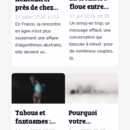
floue entre
près de chez
flirt virtuel et
soi : la
17 juin 2026 09:38
21 juillet 2026 11:02
infidélité
puissance
Un emoji en trop, un
En France, la rencontre
réelle :
message effacé, une
insoupçonnée
en ligne n’est plus
conversation qui
seulement une affaire
enquête sur
des outils de
bascule à minuit : pour
d’algorithmes abstraits,
une tendance
géolocalisation
de nombreux couples,
elle devient un...
la...
Tabous et
Pourquoi
fantasmes :
votre
pourquoi en
première