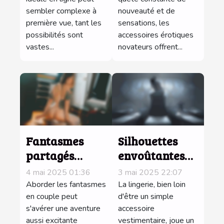
expérience
sembler complexe à
nouveauté et de
sexuelle
première vue, tant les
sensations, les
améliorée
possibilités sont
accessoires érotiques
vastes...
novateurs offrent...
Fantasmes
Silhouettes
partagés
envoûtantes
comment les
l'impact de la
4 mai 2025 01:36
3 mai 2025 22:07
explorer sans
lingerie dans
Aborder les fantasmes
La lingerie, bien loin
tabous en
en couple peut
la séduction
d'être un simple
s'avérer une aventure
accessoire
couple
hétérosexuelle
aussi excitante
vestimentaire, joue un