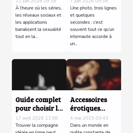
11 juin 2026 09:38
7 juin 2026 09:38
discuter rend
impression sur
À l’heure où les séries,
Une photo, trois lignes
les relations
les réseaux sociaux et
les profils
et quelques
les applications
secondes : c’est
adultes plus
change tout en
banalisent la sexualité
souvent tout ce qu’un
authentiques
ligne
tout en la...
internaute accorde à
un...
Guide complet
Accessoires
pour choisir la
érotiques
compagne
novateurs
17 avril 2026 11:58
4 mai 2025 03:43
idéale en ligne
pour une
Trouver la compagne
Dans un monde en
idéale en ligne peut
quête constante de