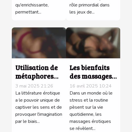
qu'enrichissante,
rôle primordial dans
permettant...
les jeux de...
Utilisation de
Les bienfaits
métaphores
des massages
sensuelles
érotiques dans
3 mai 2025 21:26
16 avril 2025 10:24
dans les écrits
la vie sexuelle
La littérature érotique
Dans un monde où le
érotiques pour
a le pouvoir unique de
hétérosexuelle
stress et la routine
captiver les sens et de
pèsent sur la vie
un impact
techniques et
provoquer l'imagination
quotidienne, les
maximal
astuces pour
par le biais...
massages érotiques
débutants
se révèlent...