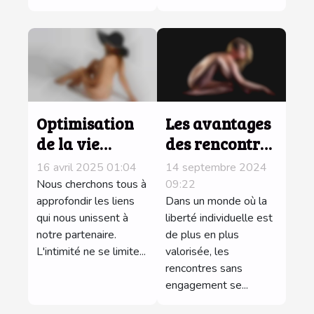
Optimisation
Les avantages
de la vie
des rencontres
intime
sans
16 avril 2025 01:04
14 septembre 2024
comment
engagement
Nous cherchons tous à
09:22
booster votre
approfondir les liens
pour les
Dans un monde où la
qui nous unissent à
liberté individuelle est
connexion
célibataires
notre partenaire.
de plus en plus
émotionnelle
modernes
L'intimité ne se limite...
valorisée, les
et physique
rencontres sans
sans tabou
engagement se...