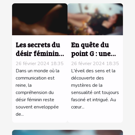
Les secrets du
En quête du
désir féminin
point G : une
dévoilés
exploration
26 février 2024 18:35
26 février 2024 18:35
sensuelle
Dans un monde où la
L'éveil des sens et la
communication est
découverte des
reine, la
mystères de la
compréhension du
sensualité ont toujours
désir féminin reste
fasciné et intrigué. Au
souvent enveloppée
cœur...
de...